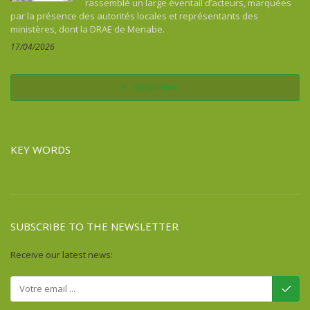
rassemblé un large éventail d’acteurs, marquées
Colombia
par la présence des autorités locales et représentants des
Comoros
ministères, dont la DRAE de Menabe.
Congo
17/04/2026
Costa Rica
Cuba
See all news
Democratic Republic of Congo
Djibouti
Dominican Republic
KEY WORDS
Egypt
Equatorial Guinea
Eritrea
Ethiopia
SUBSCRIBE TO THE NEWSLETTER
Fiji
France
Receive our latest news:
French Guiana
Gabon
Gambia