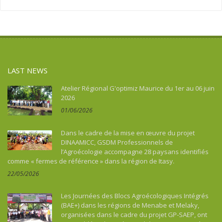
Asie
Social action
Tourism, culture, heritage
Asie du Sud-Est continentale
Sport
Water and sanitation
Asie du Sud-Est insulaire
Tourism, culture, heritage
Australia
Water and sanitation
Benin
LAST NEWS
Bhutan
Botswana
Atelier Régional G'optimiz Maurice du 1er au 06 juin
2026
Brazil
01/06/2026
Burkina Faso
Burundi
Dans le cadre de la mise en œuvre du projet
Cambodia
DINAAMICC, GSDM Professionnels de
l’Agroécologie accompagne 28 paysans identifiés
Cameroon
comme « fermes de référence » dans la région de Itasy.
Cape Verde
22/05/2026
Caraïbes
Central African Republic
Les Journées des Blocs Agroécologiques Intégrés
Chad
(BAE+) dans les régions de Menabe et Melaky,
organisées dans le cadre du projet GP-SAEP, ont
China