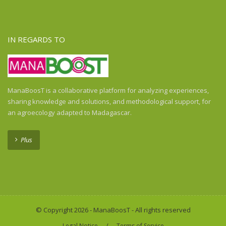
Ghana
Guadeloupe
Guatemala
IN REGARDS TO
Guinea
Guinea-Bissau
Haiti
Honduras
ManaBoosT is a collaborative platform for analyzing experiences,
Honduras
sharing knowledge and solutions, and methodological support, for
India
an agroecology adapted to Madagascar.
Indonesia
Indonesia
Plus
Ivory Coast
Kenya
Laos
Liberia
Madagascar
© Copyright 2026 - ManaBoosT - All rights reserved
Malawi
/
Legal Notice
Terms of Service