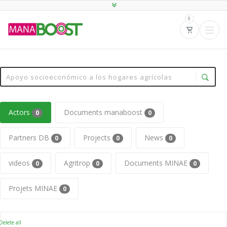
0
Actors
Documents manaboost
0
0
Partners DB
Projects
News
0
0
0
videos
Agritrop
Documents MINAE
0
0
0
Projets MINAE
0
elete all