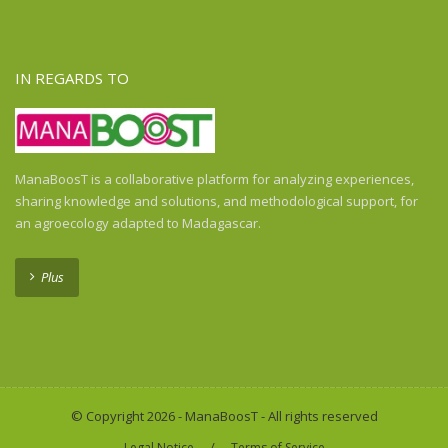
Ghana
Guadeloupe
Guatemala
IN REGARDS TO
Guinea
Guinea-Bissau
Haiti
Honduras
ManaBoosT is a collaborative platform for analyzing experiences,
Honduras
sharing knowledge and solutions, and methodological support, for
India
an agroecology adapted to Madagascar.
Indonesia
Indonesia
Plus
Ivory Coast
Kenya
Laos
Liberia
Madagascar
© Copyright 2026 - ManaBoosT - All rights reserved
Malawi
/
Legal Notice
Terms of Service