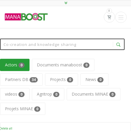
0
Actors
Documents manaboost
0
0
Partners DB
Projects
News
34
0
0
videos
Agritrop
Documents MINAE
0
0
0
Projets MINAE
0
elete all