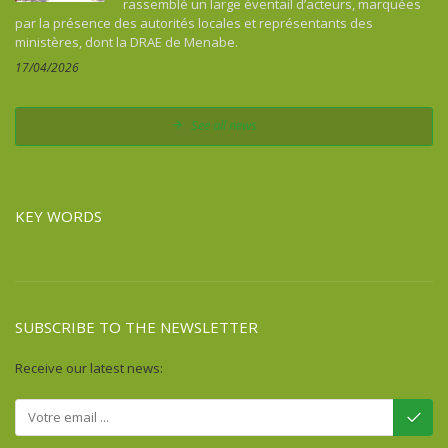
rassemblé un large éventail d’acteurs, marquées
Colombia
par la présence des autorités locales et représentants des
Comoros
ministères, dont la DRAE de Menabe.
Congo
17/04/2026
Costa Rica
Cuba
See all news
Democratic Republic of Congo
Djibouti
Dominican Republic
KEY WORDS
Egypt
Equatorial Guinea
Eritrea
Ethiopia
SUBSCRIBE TO THE NEWSLETTER
Fiji
France
Receive our latest news:
French Guiana
Gabon
Gambia