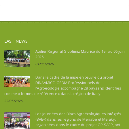
Asie
Social action
Tourism, culture, heritage
Asie du Sud-Est continentale
Sport
Water and sanitation
Asie du Sud-Est insulaire
Tourism, culture, heritage
Australia
Water and sanitation
Benin
LAST NEWS
Bhutan
Botswana
Atelier Régional G'optimiz Maurice du 1er au 06 juin
2026
Brazil
01/06/2026
Burkina Faso
Burundi
Dans le cadre de la mise en œuvre du projet
Cambodia
DINAAMICC, GSDM Professionnels de
l’Agroécologie accompagne 28 paysans identifiés
Cameroon
comme « fermes de référence » dans la région de Itasy.
Cape Verde
22/05/2026
Caraïbes
Central African Republic
Les Journées des Blocs Agroécologiques Intégrés
Chad
(BAE+) dans les régions de Menabe et Melaky,
organisées dans le cadre du projet GP-SAEP, ont
China