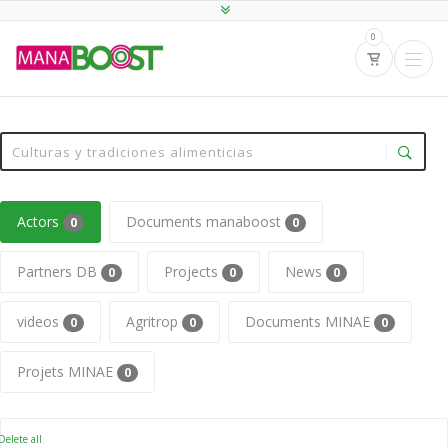
0
Actors
Documents manaboost
0
0
Partners DB
Projects
News
0
0
0
videos
Agritrop
Documents MINAE
0
0
0
Projets MINAE
0
elete all