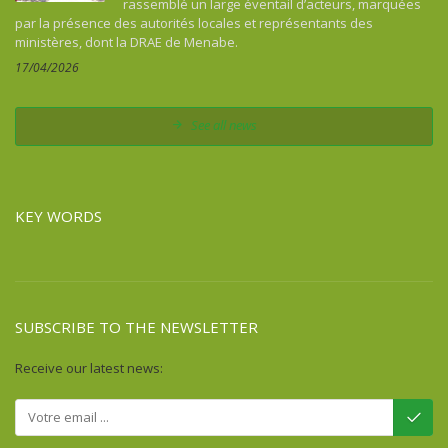
rassemblé un large éventail d’acteurs, marquées
Colombia
par la présence des autorités locales et représentants des
Comoros
ministères, dont la DRAE de Menabe.
Congo
17/04/2026
Costa Rica
Cuba
See all news
Democratic Republic of Congo
Djibouti
Dominican Republic
KEY WORDS
Egypt
Equatorial Guinea
Eritrea
Ethiopia
SUBSCRIBE TO THE NEWSLETTER
Fiji
France
Receive our latest news:
French Guiana
Gabon
Gambia