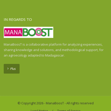
Ghana
Guadeloupe
Guatemala
IN REGARDS TO
Guinea
Guinea-Bissau
Haiti
Honduras
ManaBoosT is a collaborative platform for analyzing experiences,
Honduras
sharing knowledge and solutions, and methodological support, for
India
an agroecology adapted to Madagascar.
Indonesia
Indonesia
Plus
Ivory Coast
Kenya
Laos
Liberia
Madagascar
© Copyright 2026 - ManaBoosT - All rights reserved
Malawi
/
Legal Notice
Terms of Service