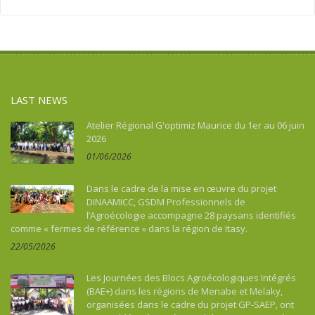
Asie
Social action
Tourism, culture, heritage
Asie du Sud-Est continentale
Sport
Water and sanitation
Asie du Sud-Est insulaire
Tourism, culture, heritage
Australia
Water and sanitation
Benin
LAST NEWS
Bhutan
Botswana
Atelier Régional G'optimiz Maurice du 1er au 06 juin
2026
Brazil
01/06/2026
Burkina Faso
Burundi
Dans le cadre de la mise en œuvre du projet
Cambodia
DINAAMICC, GSDM Professionnels de
l’Agroécologie accompagne 28 paysans identifiés
Cameroon
comme « fermes de référence » dans la région de Itasy.
Cape Verde
22/05/2026
Caraïbes
Central African Republic
Les Journées des Blocs Agroécologiques Intégrés
Chad
(BAE+) dans les régions de Menabe et Melaky,
organisées dans le cadre du projet GP-SAEP, ont
China