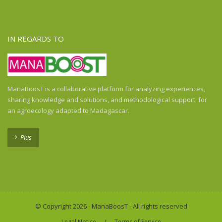
Ghana
Guadeloupe
Guatemala
IN REGARDS TO
Guinea
Guinea-Bissau
Haiti
Honduras
ManaBoosT is a collaborative platform for analyzing experiences,
Honduras
sharing knowledge and solutions, and methodological support, for
India
an agroecology adapted to Madagascar.
Indonesia
Indonesia
Plus
Ivory Coast
Kenya
Laos
Liberia
Madagascar
© Copyright 2026 - ManaBoosT - All rights reserved
Malawi
/
Legal Notice
Terms of Service