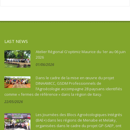
Asie
Social action
Tourism, culture, heritage
Asie du Sud-Est continentale
Sport
Water and sanitation
Asie du Sud-Est insulaire
Tourism, culture, heritage
Australia
Water and sanitation
Benin
LAST NEWS
Bhutan
Botswana
Atelier Régional G'optimiz Maurice du 1er au 06 juin
2026
Brazil
01/06/2026
Burkina Faso
Burundi
Dans le cadre de la mise en œuvre du projet
Cambodia
DINAAMICC, GSDM Professionnels de
l’Agroécologie accompagne 28 paysans identifiés
Cameroon
comme « fermes de référence » dans la région de Itasy.
Cape Verde
22/05/2026
Caraïbes
Central African Republic
Les Journées des Blocs Agroécologiques Intégrés
Chad
(BAE+) dans les régions de Menabe et Melaky,
organisées dans le cadre du projet GP-SAEP, ont
China