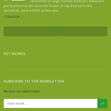
rassemblé un large éventail d’acteurs, marquées
Colombia
par la présence des autorités locales et représentants des
Comoros
ministères, dont la DRAE de Menabe.
Congo
17/04/2026
Costa Rica
Cuba
See all news
Democratic Republic of Congo
Djibouti
Dominican Republic
KEY WORDS
Egypt
Equatorial Guinea
Eritrea
Ethiopia
SUBSCRIBE TO THE NEWSLETTER
Fiji
France
Receive our latest news:
French Guiana
Gabon
Gambia