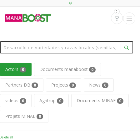
0
Actors
Documents manaboost
0
0
Partners DB
Projects
News
0
0
0
videos
Agritrop
Documents MINAE
0
0
0
Projets MINAE
0
elete all