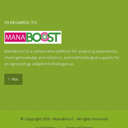
Ghana
Guadeloupe
Guatemala
IN REGARDS TO
Guinea
Guinea-Bissau
Haiti
Honduras
ManaBoosT is a collaborative platform for analyzing experiences,
Honduras
sharing knowledge and solutions, and methodological support, for
India
an agroecology adapted to Madagascar.
Indonesia
Indonesia
Plus
Ivory Coast
Kenya
Laos
Liberia
Madagascar
© Copyright 2026 - ManaBoosT - All rights reserved
Malawi
/
Legal Notice
Terms of Service