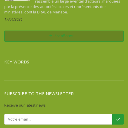
rassemblé un large éventail d’acteurs, marquées
Colombia
par la présence des autorités locales et représentants des
Comoros
ministères, dont la DRAE de Menabe.
Congo
17/04/2026
Costa Rica
Cuba
See all news
Democratic Republic of Congo
Djibouti
Dominican Republic
KEY WORDS
Egypt
Equatorial Guinea
Eritrea
Ethiopia
SUBSCRIBE TO THE NEWSLETTER
Fiji
France
Receive our latest news:
French Guiana
Gabon
Gambia