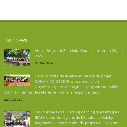
Asie
Social action
Tourism, culture, heritage
Asie du Sud-Est continentale
Sport
Water and sanitation
Asie du Sud-Est insulaire
Tourism, culture, heritage
Australia
Water and sanitation
Benin
LAST NEWS
Bhutan
Botswana
Atelier Régional G'optimiz Maurice du 1er au 06 juin
2026
Brazil
01/06/2026
Burkina Faso
Burundi
Dans le cadre de la mise en œuvre du projet
Cambodia
DINAAMICC, GSDM Professionnels de
l’Agroécologie accompagne 28 paysans identifiés
Cameroon
comme « fermes de référence » dans la région de Itasy.
Cape Verde
22/05/2026
Caraïbes
Central African Republic
Les Journées des Blocs Agroécologiques Intégrés
Chad
(BAE+) dans les régions de Menabe et Melaky,
organisées dans le cadre du projet GP-SAEP, ont
China