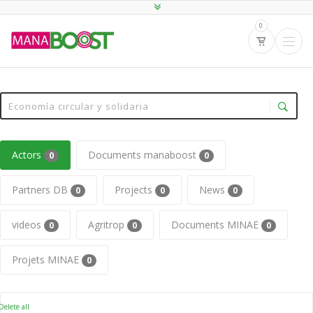
0
Actors
Documents manaboost
0
0
Partners DB
Projects
News
0
0
0
videos
Agritrop
Documents MINAE
0
0
0
Projets MINAE
0
elete all