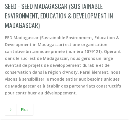
SEED - SEED MADAGASCAR (SUSTAINABLE
Asie
Social action
Tourism, culture, heritage
ENVIRONMENT, EDUCATION & DEVELOPMENT IN
Asie du Sud-Est continentale
Sport
Water and sanitation
Asie du Sud-Est insulaire
Tourism, culture, heritage
MADAGASCAR)
Australia
Water and sanitation
Benin
EED Madagascar (Sustainable Environment, Education &
Bhutan
Development in Madagascar) est une organisation
Botswana
caritative britannique primée (numéro 1079121). Opérant
dans le sud-est de Madagascar, nous gérons un large
Brazil
éventail de projets de développement durable et de
Burkina Faso
conservation dans la région d'Anosy. Parallèlement, nous
Burundi
visons à sensibiliser le monde entier aux besoins uniques
Cambodia
de Madagascar et à établir des partenariats constructifs
Cameroon
pour contribuer au développement.
Cape Verde
Caraïbes
Plus
Central African Republic
Chad
China