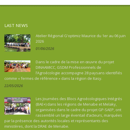
Colombia
Comoros
Congo
LAST NEWS
Costa Rica
Cuba
Atelier Régional G'optimiz Maurice du 1er au 06 juin
2026
Democratic Republic of Congo
01/06/2026
Djibouti
Dominican Republic
Dans le cadre de la mise en œuvre du projet
Egypt
DINAAMICC, GSDM Professionnels de
Equatorial Guinea
l’Agroécologie accompagne 28 paysans identifiés
comme « fermes de référence » dans la région de Itasy.
Eritrea
22/05/2026
Ethiopia
Fiji
Les Journées des Blocs Agroécologiques Intégrés
France
(BAE+) dans les régions de Menabe et Melaky,
organisées dans le cadre du projet GP-SAEP, ont
French Guiana
rassemblé un large éventail d’acteurs, marquées
Gabon
par la présence des autorités locales et représentants des
Gambia
ministères, dont la DRAE de Menabe.