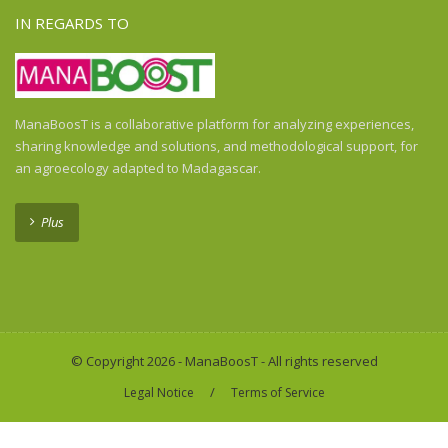
Mali
IN REGARDS TO
Martinica
martinique
Mauritania
Mauritius
ManaBoosT is a collaborative platform for analyzing experiences,
Mayotte
sharing knowledge and solutions, and methodological support, for
Mexico
an agroecology adapted to Madagascar.
Morocco
Moyen-Orient
Plus
Mozambique
Myanmar
Namibia
New Caledonia
Nicaragua
© Copyright 2026 - ManaBoosT - All rights reserved
Niger
/
Legal Notice
Terms of Service
Océan Indien
Panama
Papua New Guinea