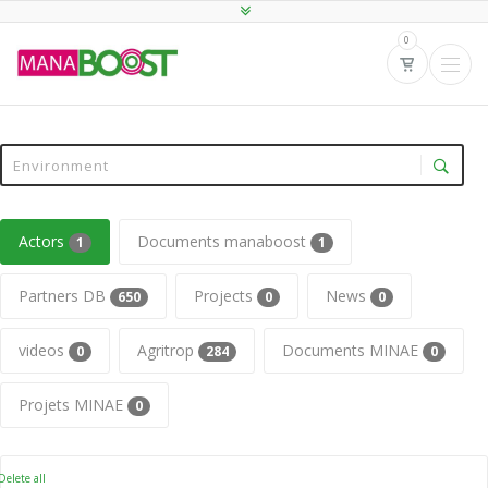
0
Actors
Documents manaboost
1
1
Partners DB
Projects
News
650
0
0
videos
Agritrop
Documents MINAE
0
284
0
Projets MINAE
0
elete all