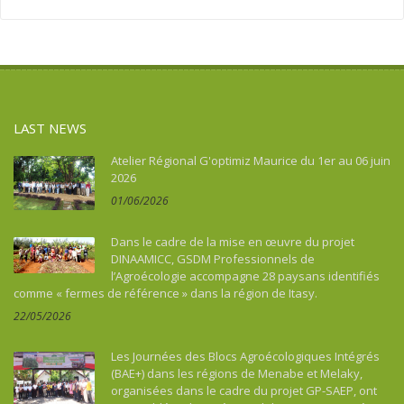
Asie
Social action
Tourism, culture, heritage
Asie du Sud-Est continentale
Sport
Water and sanitation
Asie du Sud-Est insulaire
Tourism, culture, heritage
Australia
Water and sanitation
Benin
LAST NEWS
Bhutan
Botswana
Atelier Régional G'optimiz Maurice du 1er au 06 juin
2026
Brazil
01/06/2026
Burkina Faso
Burundi
Dans le cadre de la mise en œuvre du projet
Cambodia
DINAAMICC, GSDM Professionnels de
l’Agroécologie accompagne 28 paysans identifiés
Cameroon
comme « fermes de référence » dans la région de Itasy.
Cape Verde
22/05/2026
Caraïbes
Central African Republic
Les Journées des Blocs Agroécologiques Intégrés
Chad
(BAE+) dans les régions de Menabe et Melaky,
organisées dans le cadre du projet GP-SAEP, ont
China