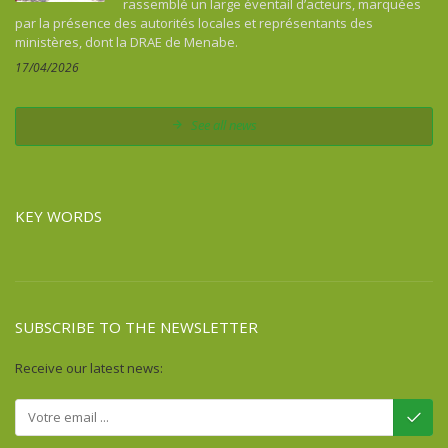
rassemblé un large éventail d’acteurs, marquées
Colombia
par la présence des autorités locales et représentants des
Comoros
ministères, dont la DRAE de Menabe.
Congo
17/04/2026
Costa Rica
Cuba
See all news
Democratic Republic of Congo
Djibouti
Dominican Republic
KEY WORDS
Egypt
Equatorial Guinea
Eritrea
Ethiopia
SUBSCRIBE TO THE NEWSLETTER
Fiji
France
Receive our latest news:
French Guiana
Gabon
Gambia