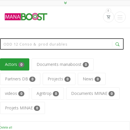
0
Actors
Documents manaboost
0
0
Partners DB
Projects
News
0
0
0
videos
Agritrop
Documents MINAE
0
0
0
Projets MINAE
0
elete all