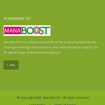
Ghana
Guadeloupe
Guatemala
IN REGARDS TO
Guinea
Guinea-Bissau
Haiti
Honduras
ManaBoosT is a collaborative platform for analyzing experiences,
Honduras
sharing knowledge and solutions, and methodological support, for
India
an agroecology adapted to Madagascar.
Indonesia
Indonesia
Plus
Ivory Coast
Kenya
Laos
Liberia
Madagascar
© Copyright 2026 - ManaBoosT - All rights reserved
Malawi
/
Legal Notice
Terms of Service