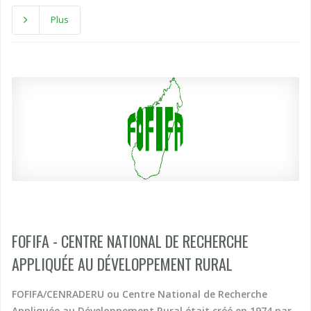
Colombia
Plus
Comoros
Congo
Costa Rica
Cuba
Democratic Republic of Congo
Djibouti
Dominican Republic
Egypt
Equatorial Guinea
Eritrea
Ethiopia
Fiji
FOFIFA - CENTRE NATIONAL DE RECHERCHE
France
APPLIQUÉE AU DÉVELOPPEMENT RURAL
French Guiana
Gabon
FOFIFA/CENRADERU ou Centre National de Recherche
Gambia
Appliquée au Développement Rural était créé en 1974 par