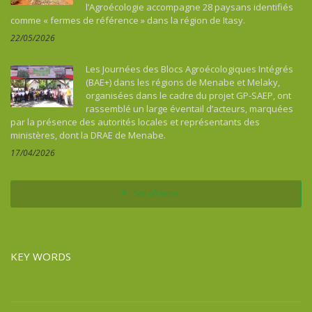
l’Agroécologie accompagne 28 paysans identifiés
Uganda
comme « fermes de référence » dans la région de Itasy.
Viet Nam
22/05/2026
West
Western Sahara
Les Journées des Blocs Agroécologiques Intégrés
(BAE+) dans les régions de Menabe et Melaky,
Zambia
organisées dans le cadre du projet GP-SAEP, ont
Zimbabwe
rassemblé un large éventail d’acteurs, marquées
Zone pacifique
par la présence des autorités locales et représentants des
ministères, dont la DRAE de Menabe.
17/04/2026
See all news
KEY WORDS