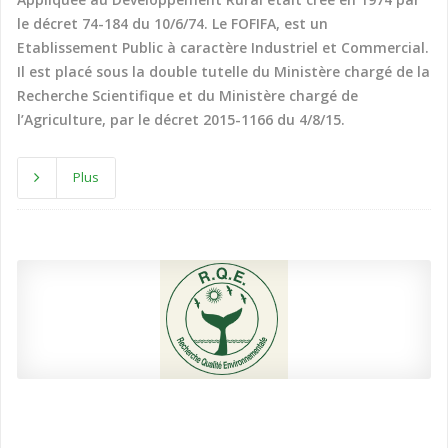
Ghana
le décret 74-184 du 10/6/74. Le FOFIFA, est un
Guadeloupe
Etablissement Public à caractère Industriel et Commercial.
Guatemala
Il est placé sous la double tutelle du Ministère chargé de la
Guinea
Recherche Scientifique et du Ministère chargé de
Guinea-Bissau
l’Agriculture, par le décret 2015-1166 du 4/8/15.
Haiti
Honduras
Plus
Honduras
India
Indonesia
Indonesia
Ivory Coast
Kenya
Laos
Liberia
Madagascar
Malawi