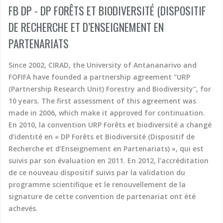
FB DP - DP FORÊTS ET BIODIVERSITÉ (DISPOSITIF
Asie
Social action
Tourism, culture, heritage
DE RECHERCHE ET D’ENSEIGNEMENT EN
Asie du Sud-Est continentale
Sport
Water and sanitation
Asie du Sud-Est insulaire
Tourism, culture, heritage
PARTENARIATS
Australia
Water and sanitation
Benin
Since 2002, CIRAD, the University of Antananarivo and
Bhutan
FOFIFA have founded a partnership agreement "URP
Botswana
(Partnership Research Unit) Forestry and Biodiversity", for
10 years. The first assessment of this agreement was
Brazil
made in 2006, which make it approved for continuation.
Burkina Faso
En 2010, la convention URP Forêts et biodiversité a changé
Burundi
d’identité en « DP Forêts et Biodiversité (Dispositif de
Cambodia
Recherche et d’Enseignement en Partenariats) », qui est
Cameroon
suivis par son évaluation en 2011. En 2012, l’accréditation
Cape Verde
de ce nouveau dispositif suivis par la validation du
Caraïbes
programme scientifique et le renouvellement de la
Central African Republic
signature de cette convention de partenariat ont été
Chad
achevés.
China