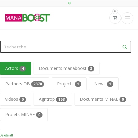
0
Actors
Documents manaboost
4
3
Partners DB
Projects
News
2370
1
1
videos
Agritrop
Documents MINAE
0
168
0
Projets MINAE
0
elete all