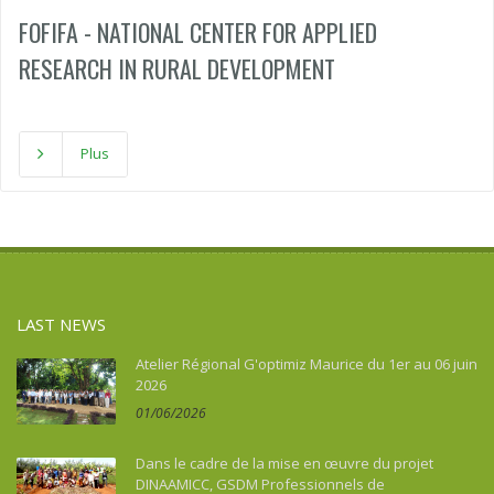
FOFIFA - NATIONAL CENTER FOR APPLIED
Paraguay
Peru
RESEARCH IN RURAL DEVELOPMENT
Réunion
Rwanda
Senegal
Plus
Seychelles
Sierra Leone
Singapore
Somalia
South Africa
Sri Lanka
LAST NEWS
Sudan
Atelier Régional G'optimiz Maurice du 1er au 06 juin
Suriname
2026
Swaziland
01/06/2026
Thailand
Togo
Dans le cadre de la mise en œuvre du projet
Tunisia
DINAAMICC, GSDM Professionnels de