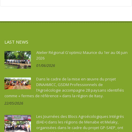
Asie
Social action
Tourism, culture, heritage
Asie du Sud-Est continentale
Sport
Water and sanitation
Asie du Sud-Est insulaire
Tourism, culture, heritage
Australia
Water and sanitation
Benin
LAST NEWS
Bhutan
Botswana
Atelier Régional G'optimiz Maurice du 1er au 06 juin
2026
Brazil
01/06/2026
Burkina Faso
Burundi
Dans le cadre de la mise en œuvre du projet
Cambodia
DINAAMICC, GSDM Professionnels de
l’Agroécologie accompagne 28 paysans identifiés
Cameroon
comme « fermes de référence » dans la région de Itasy.
Cape Verde
22/05/2026
Caraïbes
Central African Republic
Les Journées des Blocs Agroécologiques Intégrés
Chad
(BAE+) dans les régions de Menabe et Melaky,
organisées dans le cadre du projet GP-SAEP, ont
China