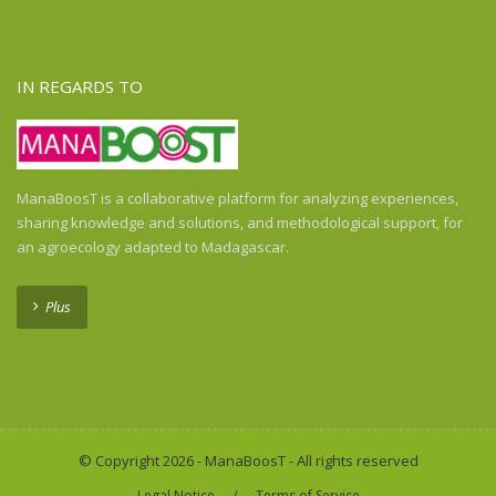
Ghana
Guadeloupe
Guatemala
IN REGARDS TO
Guinea
Guinea-Bissau
Haiti
Honduras
ManaBoosT is a collaborative platform for analyzing experiences,
Honduras
sharing knowledge and solutions, and methodological support, for
India
an agroecology adapted to Madagascar.
Indonesia
Indonesia
Plus
Ivory Coast
Kenya
Laos
Liberia
Madagascar
© Copyright 2026 - ManaBoosT - All rights reserved
Malawi
/
Legal Notice
Terms of Service