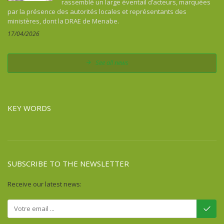
rassemblé un large éventail d’acteurs, marquées
Colombia
par la présence des autorités locales et représentants des
Comoros
ministères, dont la DRAE de Menabe.
Congo
17/04/2026
Costa Rica
Cuba
See all news
Democratic Republic of Congo
Djibouti
Dominican Republic
KEY WORDS
Egypt
Equatorial Guinea
Eritrea
Ethiopia
SUBSCRIBE TO THE NEWSLETTER
Fiji
France
Receive our latest news:
French Guiana
Gabon
Gambia