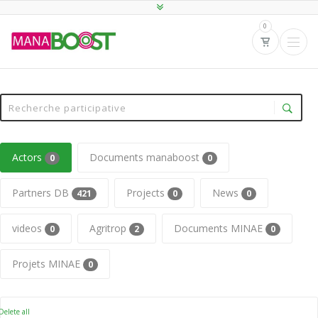
0
Actors
Documents manaboost
0
0
Partners DB
Projects
News
421
0
0
videos
Agritrop
Documents MINAE
0
2
0
Projets MINAE
0
elete all