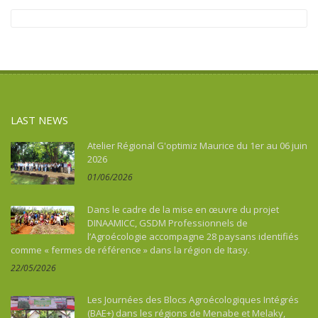
LAST NEWS
Atelier Régional G'optimiz Maurice du 1er au 06 juin
2026
01/06/2026
Dans le cadre de la mise en œuvre du projet
DINAAMICC, GSDM Professionnels de
l’Agroécologie accompagne 28 paysans identifiés
comme « fermes de référence » dans la région de Itasy.
22/05/2026
Les Journées des Blocs Agroécologiques Intégrés
(BAE+) dans les régions de Menabe et Melaky,