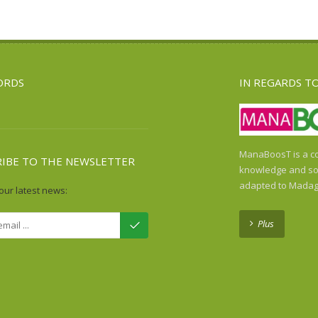
ORDS
IN REGARDS T
ManaBoosT is a co
RIBE TO THE NEWSLETTER
knowledge and sol
adapted to Madag
our latest news:
Plus