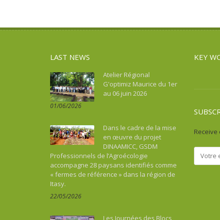
LAST NEWS
KEY W
Atelier Régional
G'optimiz Maurice du 1er
au 06 juin 2026
01/06/2026
SUBSC
Dans le cadre de la mise
Receive 
en œuvre du projet
DINAAMICC, GSDM
Professionnels de l’Agroécologie
accompagne 28 paysans identifiés comme
« fermes de référence » dans la région de
Itasy.
22/05/2026
Les Journées des Blocs