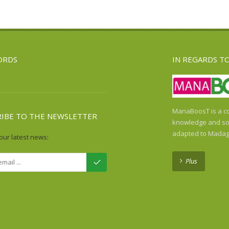
ORDS
IN REGARDS T
ManaBoosT is a co
RIBE TO THE NEWSLETTER
knowledge and sol
adapted to Madag
our latest news:
Plus