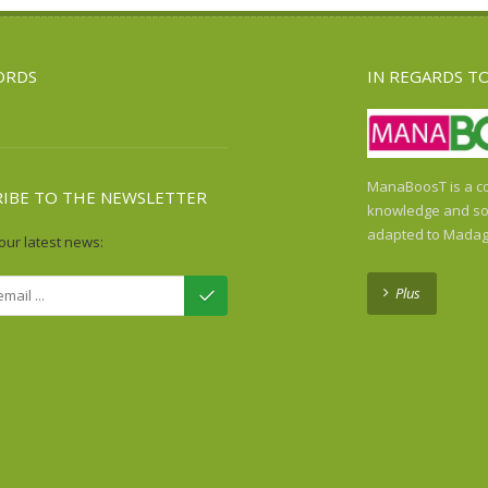
ORDS
IN REGARDS T
ManaBoosT is a co
RIBE TO THE NEWSLETTER
knowledge and sol
adapted to Madag
our latest news:
Plus