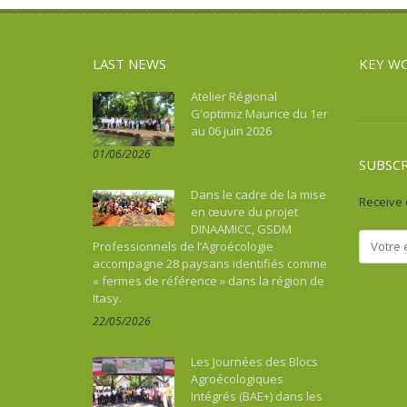
LAST NEWS
KEY W
Atelier Régional
G'optimiz Maurice du 1er
au 06 juin 2026
01/06/2026
SUBSC
Dans le cadre de la mise
Receive 
en œuvre du projet
DINAAMICC, GSDM
Professionnels de l’Agroécologie
accompagne 28 paysans identifiés comme
« fermes de référence » dans la région de
Itasy.
22/05/2026
Les Journées des Blocs
Agroécologiques
Intégrés (BAE+) dans les