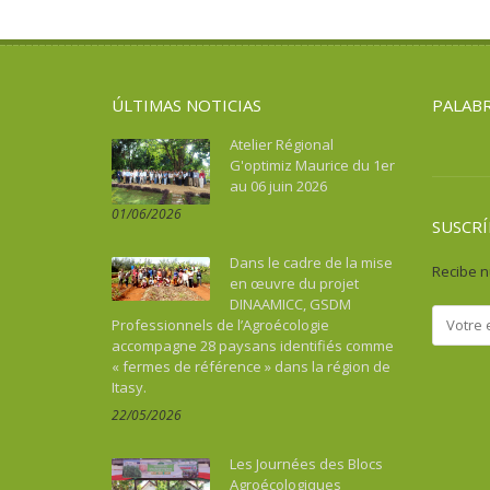
Asie du Sud-Est continentale
Salud
Turismo, cultura, patrimonio
Asie du Sud-Est insulaire
Soberanía alimentaria
Australia
Turismo, cultura, patrimonio
ÚLTIMAS NOTICIAS
PALABR
Benin
Bhután
Atelier Régional
G'optimiz Maurice du 1er
Botswana
au 06 juin 2026
Brasil
01/06/2026
Burkina Faso
SUSCRÍ
Burundi
Dans le cadre de la mise
Recibe n
Cabo Verde
en œuvre du projet
DINAAMICC, GSDM
Camboya
Professionnels de l’Agroécologie
Camerún
accompagne 28 paysans identifiés comme
« fermes de référence » dans la région de
Caraïbes
Itasy.
Chad
22/05/2026
China
Colombia
Les Journées des Blocs
Comoras
Agroécologiques