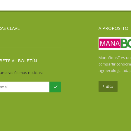
AS CLAVE
A PROPOSITO
ManaBoosT es una 
BETE AL BOLETÍN
compartir conocim
agroecología ada
uestras últimas noticias:
Más