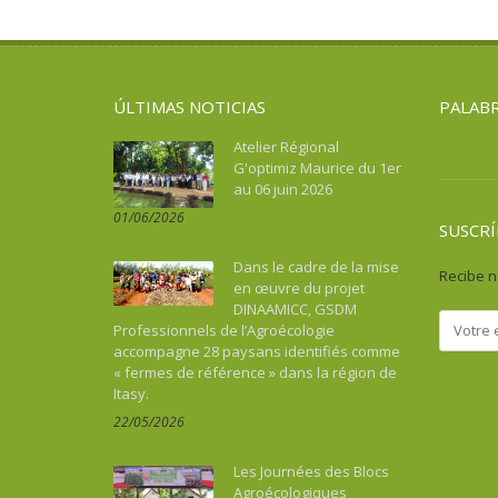
Asie du Sud-Est continentale
Salud
Turismo, cultura, patrimonio
Asie du Sud-Est insulaire
Soberanía alimentaria
Australia
Turismo, cultura, patrimonio
ÚLTIMAS NOTICIAS
PALABR
Benin
Bhután
Atelier Régional
G'optimiz Maurice du 1er
Botswana
au 06 juin 2026
Brasil
01/06/2026
Burkina Faso
SUSCRÍ
Burundi
Dans le cadre de la mise
Recibe n
Cabo Verde
en œuvre du projet
DINAAMICC, GSDM
Camboya
Professionnels de l’Agroécologie
Camerún
accompagne 28 paysans identifiés comme
« fermes de référence » dans la région de
Caraïbes
Itasy.
Chad
22/05/2026
China
Colombia
Les Journées des Blocs
Comoras
Agroécologiques