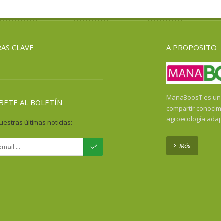
AS CLAVE
A PROPOSITO
ManaBoosT es una 
BETE AL BOLETÍN
compartir conocim
agroecología ada
uestras últimas noticias:
Más