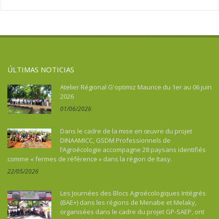
Asie
Migración
Soberanía alimentaria
Asie du Sud-Est continentale
Salud
Turismo, cultura, patrimonio
Asie du Sud-Est insulaire
Soberanía alimentaria
Australia
Turismo, cultura, patrimonio
Benin
ÚLTIMAS NOTICIAS
Bhután
Botswana
Atelier Régional G'optimiz Maurice du 1er au 06 juin
2026
Brasil
01/06/2026
Burkina Faso
Burundi
Dans le cadre de la mise en œuvre du projet
Cabo Verde
DINAAMICC, GSDM Professionnels de
l’Agroécologie accompagne 28 paysans identifiés
Camboya
comme « fermes de référence » dans la région de Itasy.
Camerún
22/05/2026
Caraïbes
Chad
Les Journées des Blocs Agroécologiques Intégrés
China
(BAE+) dans les régions de Menabe et Melaky,
organisées dans le cadre du projet GP-SAEP, ont
Colombia