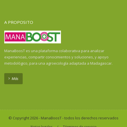
Guayana Francesa
Guinea
Guinea Ecuatorial
A PROPOSITO
Guinea-Bissau
Haití
Honduras
Honduras
ManaBoosT es una plataforma colaborativa para analizar
India
experiencias, compartir conocimientos y soluciones, y apoyo
Indonesia
metodológico, para una agroecología adaptada a Madagascar.
Indonesia
Isla de la Reunión
Más
Kenya
Laos
Liberia
Madagascar
Malawi
© Copyright 2026 - ManaBoosT - todos los derechos reservados
Malí
/
Notas legales
Términos de servicio