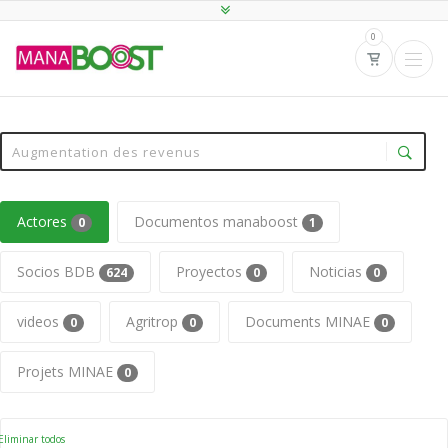
0
Actores
Documentos manaboost
0
1
Socios BDB
Proyectos
Noticias
624
0
0
videos
Agritrop
Documents MINAE
0
0
0
Projets MINAE
0
liminar todos