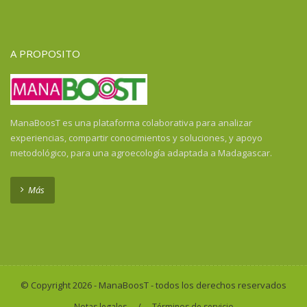
Guayana Francesa
Guinea
Guinea Ecuatorial
A PROPOSITO
Guinea-Bissau
Haití
Honduras
Honduras
ManaBoosT es una plataforma colaborativa para analizar
India
experiencias, compartir conocimientos y soluciones, y apoyo
Indonesia
metodológico, para una agroecología adaptada a Madagascar.
Indonesia
Isla de la Reunión
Más
Kenya
Laos
Liberia
Madagascar
Malawi
© Copyright 2026 - ManaBoosT - todos los derechos reservados
Malí
/
Notas legales
Términos de servicio