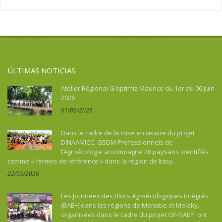
Asie
Migración
Soberanía alimentaria
Asie du Sud-Est continentale
Salud
Turismo, cultura, patrimonio
Asie du Sud-Est insulaire
Soberanía alimentaria
Australia
Turismo, cultura, patrimonio
Benin
ÚLTIMAS NOTICIAS
Bhután
Botswana
Atelier Régional G'optimiz Maurice du 1er au 06 juin
2026
Brasil
01/06/2026
Burkina Faso
Burundi
Dans le cadre de la mise en œuvre du projet
Cabo Verde
DINAAMICC, GSDM Professionnels de
l’Agroécologie accompagne 28 paysans identifiés
Camboya
comme « fermes de référence » dans la région de Itasy.
Camerún
22/05/2026
Caraïbes
Chad
Les Journées des Blocs Agroécologiques Intégrés
China
(BAE+) dans les régions de Menabe et Melaky,
organisées dans le cadre du projet GP-SAEP, ont
Colombia