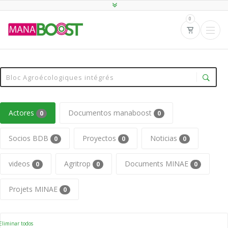
0
Actores
Documentos manaboost
0
0
Socios BDB
Proyectos
Noticias
0
0
0
videos
Agritrop
Documents MINAE
0
0
0
Projets MINAE
0
liminar todos