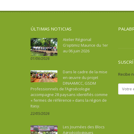
Asie du Sud-Est continentale
Salud
Turismo, cultura, patrimonio
Asie du Sud-Est insulaire
Soberanía alimentaria
Australia
Turismo, cultura, patrimonio
ÚLTIMAS NOTICIAS
PALABR
Benin
Bhután
Atelier Régional
G'optimiz Maurice du 1er
Botswana
au 06 juin 2026
Brasil
01/06/2026
Burkina Faso
SUSCRÍ
Burundi
Dans le cadre de la mise
Recibe n
Cabo Verde
en œuvre du projet
DINAAMICC, GSDM
Camboya
Professionnels de l’Agroécologie
Camerún
accompagne 28 paysans identifiés comme
« fermes de référence » dans la région de
Caraïbes
Itasy.
Chad
22/05/2026
China
Colombia
Les Journées des Blocs
Comoras
Agroécologiques