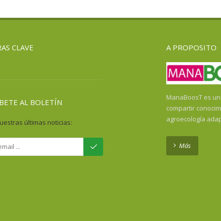
AS CLAVE
A PROPOSITO
ManaBoosT es una 
BETE AL BOLETÍN
compartir conocim
agroecología ada
uestras últimas noticias:
Más