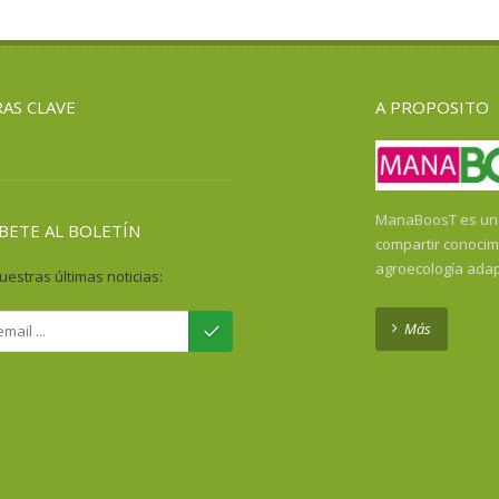
AS CLAVE
A PROPOSITO
ManaBoosT es una 
BETE AL BOLETÍN
compartir conocim
agroecología ada
uestras últimas noticias:
Más