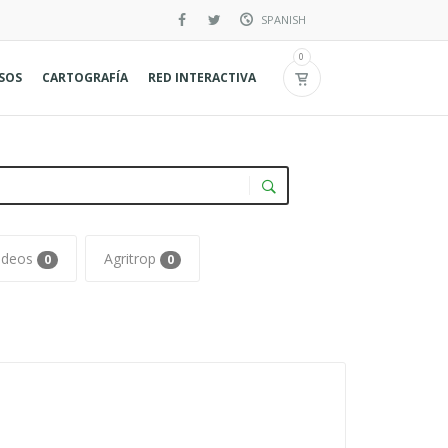
SPANISH
Inglés
0
RSOS
CARTOGRAFÍA
RED INTERACTIVA
Francés
ideos
Agritrop
0
0