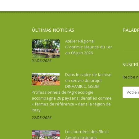
Asie du Sud-Est continentale
Salud
Turismo, cultura, patrimonio
Asie du Sud-Est insulaire
Soberanía alimentaria
Australia
Turismo, cultura, patrimonio
ÚLTIMAS NOTICIAS
PALABR
Benin
Bhután
Atelier Régional
G'optimiz Maurice du 1er
Botswana
au 06 juin 2026
Brasil
01/06/2026
Burkina Faso
SUSCRÍ
Burundi
Dans le cadre de la mise
Recibe n
Cabo Verde
en œuvre du projet
DINAAMICC, GSDM
Camboya
Professionnels de l’Agroécologie
Camerún
accompagne 28 paysans identifiés comme
« fermes de référence » dans la région de
Caraïbes
Itasy.
Chad
22/05/2026
China
Colombia
Les Journées des Blocs
Comoras
Agroécologiques