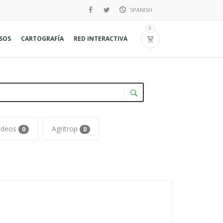
SPANISH
Inglés
0
RSOS
CARTOGRAFÍA
RED INTERACTIVA
Francés
ideos
Agritrop
0
0