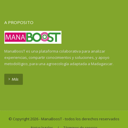
Guayana Francesa
Guinea
Guinea Ecuatorial
A PROPOSITO
Guinea-Bissau
Haití
Honduras
Honduras
ManaBoosT es una plataforma colaborativa para analizar
India
experiencias, compartir conocimientos y soluciones, y apoyo
Indonesia
metodológico, para una agroecología adaptada a Madagascar.
Indonesia
Isla de la Reunión
Más
Kenya
Laos
Liberia
Madagascar
Malawi
© Copyright 2026 - ManaBoosT - todos los derechos reservados
Malí
/
Notas legales
Términos de servicio