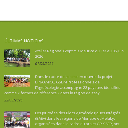
Asie
Migración
Soberanía alimentaria
Asie du Sud-Est continentale
Salud
Turismo, cultura, patrimonio
Asie du Sud-Est insulaire
Soberanía alimentaria
Australia
Turismo, cultura, patrimonio
Benin
ÚLTIMAS NOTICIAS
Bhután
Botswana
Atelier Régional G'optimiz Maurice du 1er au 06 juin
2026
Brasil
01/06/2026
Burkina Faso
Burundi
Dans le cadre de la mise en œuvre du projet
Cabo Verde
DINAAMICC, GSDM Professionnels de
l’Agroécologie accompagne 28 paysans identifiés
Camboya
comme « fermes de référence » dans la région de Itasy.
Camerún
22/05/2026
Caraïbes
Chad
Les Journées des Blocs Agroécologiques Intégrés
China
(BAE+) dans les régions de Menabe et Melaky,
organisées dans le cadre du projet GP-SAEP, ont
Colombia