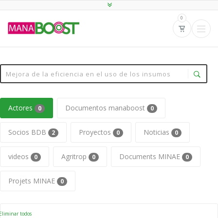
0
Actores
Documentos manaboost
0
0
Socios BDB
Proyectos
Noticias
2
0
0
videos
Agritrop
Documents MINAE
0
0
0
Projets MINAE
0
liminar todos