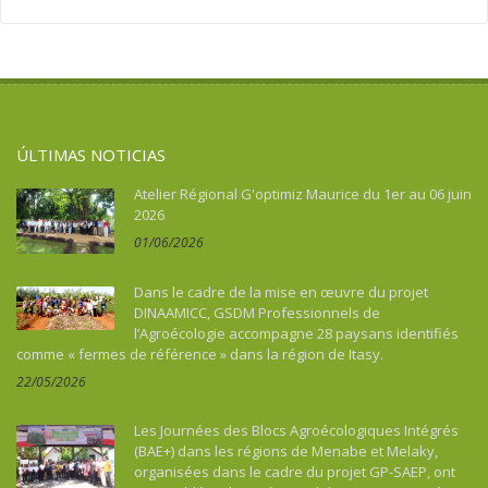
Asie
Migración
Soberanía alimentaria
Asie du Sud-Est continentale
Salud
Turismo, cultura, patrimonio
Asie du Sud-Est insulaire
Soberanía alimentaria
Australia
Turismo, cultura, patrimonio
Benin
ÚLTIMAS NOTICIAS
Bhután
Botswana
Atelier Régional G'optimiz Maurice du 1er au 06 juin
2026
Brasil
01/06/2026
Burkina Faso
Burundi
Dans le cadre de la mise en œuvre du projet
Cabo Verde
DINAAMICC, GSDM Professionnels de
l’Agroécologie accompagne 28 paysans identifiés
Camboya
comme « fermes de référence » dans la région de Itasy.
Camerún
22/05/2026
Caraïbes
Chad
Les Journées des Blocs Agroécologiques Intégrés
China
(BAE+) dans les régions de Menabe et Melaky,
organisées dans le cadre du projet GP-SAEP, ont
Colombia