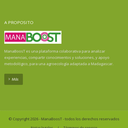
Guayana Francesa
Guinea
Guinea Ecuatorial
A PROPOSITO
Guinea-Bissau
Haití
Honduras
Honduras
ManaBoosT es una plataforma colaborativa para analizar
India
experiencias, compartir conocimientos y soluciones, y apoyo
Indonesia
metodológico, para una agroecología adaptada a Madagascar.
Indonesia
Isla de la Reunión
Más
Kenya
Laos
Liberia
Madagascar
Malawi
© Copyright 2026 - ManaBoosT - todos los derechos reservados
Malí
/
Notas legales
Términos de servicio