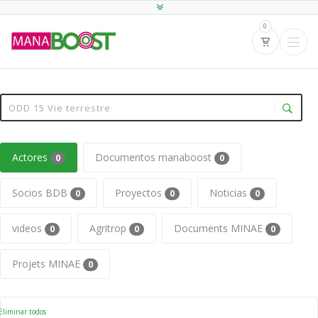
0
Actores
Documentos manaboost
0
0
Socios BDB
Proyectos
Noticias
0
0
0
videos
Agritrop
Documents MINAE
0
0
0
Projets MINAE
0
liminar todos