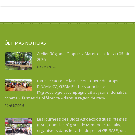
Asie
Migración
Soberanía alimentaria
Asie du Sud-Est continentale
Salud
Turismo, cultura, patrimonio
Asie du Sud-Est insulaire
Soberanía alimentaria
Australia
Turismo, cultura, patrimonio
Benin
ÚLTIMAS NOTICIAS
Bhután
Botswana
Atelier Régional G'optimiz Maurice du 1er au 06 juin
2026
Brasil
01/06/2026
Burkina Faso
Burundi
Dans le cadre de la mise en œuvre du projet
Cabo Verde
DINAAMICC, GSDM Professionnels de
l’Agroécologie accompagne 28 paysans identifiés
Camboya
comme « fermes de référence » dans la région de Itasy.
Camerún
22/05/2026
Caraïbes
Chad
Les Journées des Blocs Agroécologiques Intégrés
China
(BAE+) dans les régions de Menabe et Melaky,
organisées dans le cadre du projet GP-SAEP, ont
Colombia