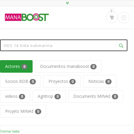
0
Actores
Documentos manaboost
0
0
Socios BDB
Proyectos
Noticias
0
0
0
videos
Agritrop
Documents MINAE
0
0
0
Projets MINAE
0
liminar todos