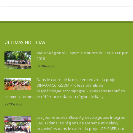
Asie
Migración
Soberanía alimentaria
Asie du Sud-Est continentale
Salud
Turismo, cultura, patrimonio
Asie du Sud-Est insulaire
Soberanía alimentaria
Australia
Turismo, cultura, patrimonio
Benin
ÚLTIMAS NOTICIAS
Bhután
Botswana
Atelier Régional G'optimiz Maurice du 1er au 06 juin
2026
Brasil
01/06/2026
Burkina Faso
Burundi
Dans le cadre de la mise en œuvre du projet
Cabo Verde
DINAAMICC, GSDM Professionnels de
l’Agroécologie accompagne 28 paysans identifiés
Camboya
comme « fermes de référence » dans la région de Itasy.
Camerún
22/05/2026
Caraïbes
Chad
Les Journées des Blocs Agroécologiques Intégrés
China
(BAE+) dans les régions de Menabe et Melaky,
organisées dans le cadre du projet GP-SAEP, ont
Colombia