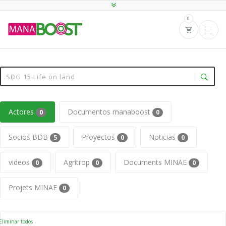
0
Actores
Documentos manaboost
0
0
Socios BDB
Proyectos
Noticias
5
0
0
videos
Agritrop
Documents MINAE
0
0
0
Projets MINAE
0
liminar todos