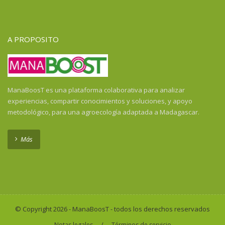
Guayana Francesa
Guinea
Guinea Ecuatorial
A PROPOSITO
Guinea-Bissau
Haití
Honduras
Honduras
ManaBoosT es una plataforma colaborativa para analizar
India
experiencias, compartir conocimientos y soluciones, y apoyo
Indonesia
metodológico, para una agroecología adaptada a Madagascar.
Indonesia
Isla de la Reunión
Más
Kenya
Laos
Liberia
Madagascar
Malawi
© Copyright 2026 - ManaBoosT - todos los derechos reservados
Malí
/
Notas legales
Términos de servicio