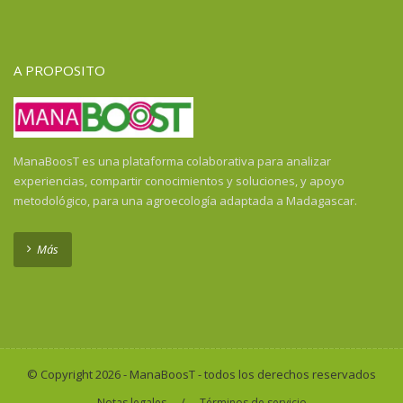
Guayana Francesa
Guinea
Guinea Ecuatorial
A PROPOSITO
Guinea-Bissau
Haití
Honduras
Honduras
ManaBoosT es una plataforma colaborativa para analizar
India
experiencias, compartir conocimientos y soluciones, y apoyo
Indonesia
metodológico, para una agroecología adaptada a Madagascar.
Indonesia
Isla de la Reunión
Más
Kenya
Laos
Liberia
Madagascar
Malawi
© Copyright 2026 - ManaBoosT - todos los derechos reservados
Malí
/
Notas legales
Términos de servicio