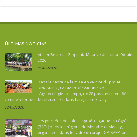
Asie
Migración
Soberanía alimentaria
Asie du Sud-Est continentale
Salud
Turismo, cultura, patrimonio
Asie du Sud-Est insulaire
Soberanía alimentaria
Australia
Turismo, cultura, patrimonio
Benin
ÚLTIMAS NOTICIAS
Bhután
Botswana
Atelier Régional G'optimiz Maurice du 1er au 06 juin
2026
Brasil
01/06/2026
Burkina Faso
Burundi
Dans le cadre de la mise en œuvre du projet
Cabo Verde
DINAAMICC, GSDM Professionnels de
l’Agroécologie accompagne 28 paysans identifiés
Camboya
comme « fermes de référence » dans la région de Itasy.
Camerún
22/05/2026
Caraïbes
Chad
Les Journées des Blocs Agroécologiques Intégrés
China
(BAE+) dans les régions de Menabe et Melaky,
organisées dans le cadre du projet GP-SAEP, ont
Colombia