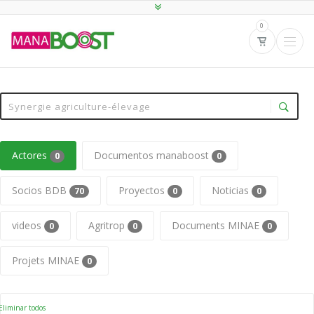
0
Actores
Documentos manaboost
0
0
Socios BDB
Proyectos
Noticias
70
0
0
videos
Agritrop
Documents MINAE
0
0
0
Projets MINAE
0
liminar todos