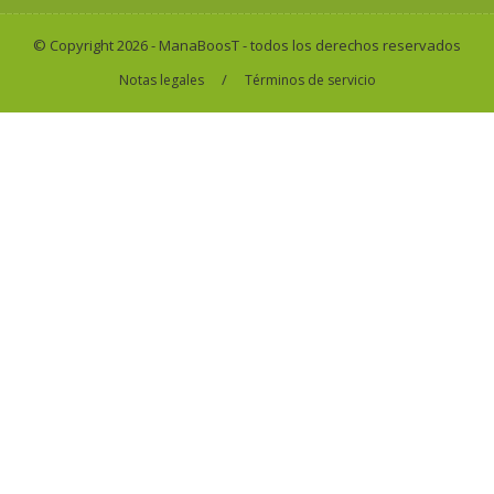
© Copyright 2026 - ManaBoosT - todos los derechos reservados
/
Notas legales
Términos de servicio