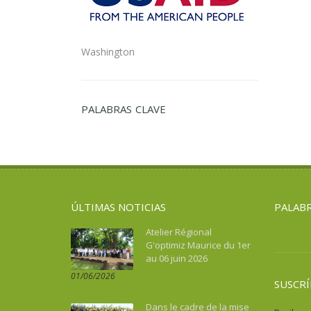
Washington
PALABRAS CLAVE
ÚLTIMAS NOTICIAS
PALABR
Atelier Régional
G'optimiz Maurice du 1er
au 06 juin 2026
01/06/2026
SUSCRÍ
Dans le cadre de la mise