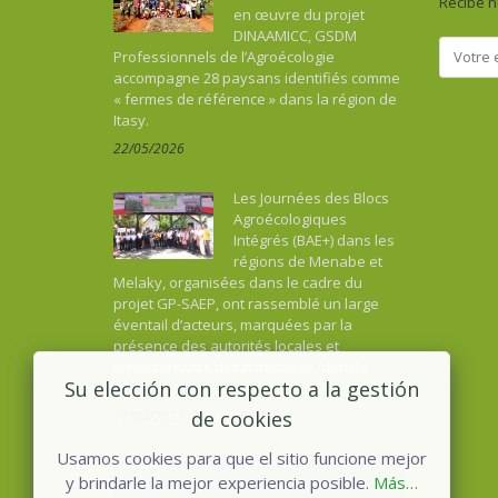
Recibe n
en œuvre du projet
DINAAMICC, GSDM
Professionnels de l’Agroécologie
accompagne 28 paysans identifiés comme
« fermes de référence » dans la région de
Itasy.
22/05/2026
Les Journées des Blocs
Agroécologiques
Intégrés (BAE+) dans les
régions de Menabe et
Melaky, organisées dans le cadre du
projet GP-SAEP, ont rassemblé un large
éventail d’acteurs, marquées par la
présence des autorités locales et
représentants des ministères, dont la
Su elección con respecto a la gestión
DRAE de Menabe.
de cookies
17/04/2026
Usamos cookies para que el sitio funcione mejor
Ver todas las noticias
y brindarle la mejor experiencia posible.
Más…