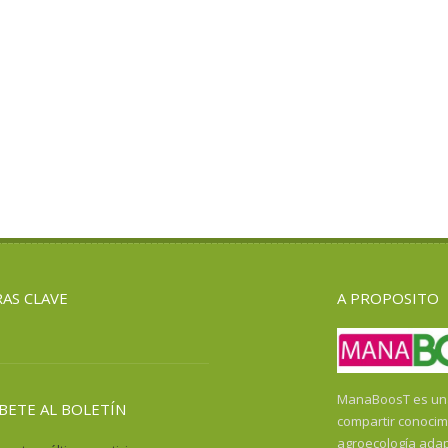
AS CLAVE
A PROPOSITO
ManaBoosT es una 
BETE AL BOLETÍN
compartir conocim
agroecología ada