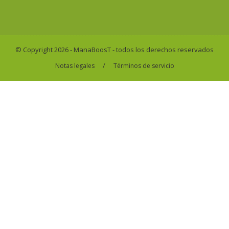
© Copyright 2026 - ManaBoosT - todos los derechos reservados
/
Notas legales
Términos de servicio