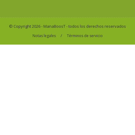
© Copyright 2026 - ManaBoosT - todos los derechos reservados
/
Notas legales
Términos de servicio