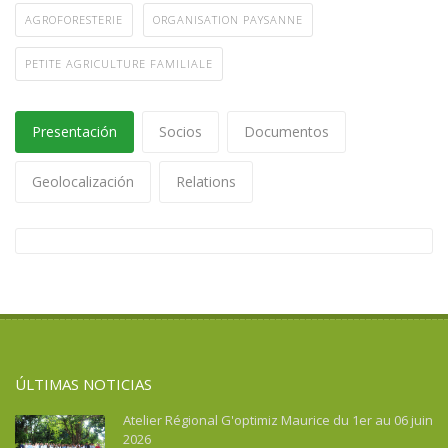
AGROFORESTERIE
ORGANISATION PAYSANNE
PETITE AGRICULTURE FAMILIALE
Presentación
Socios
Documentos
Geolocalización
Relations
ÚLTIMAS NOTICIAS
Atelier Régional G'optimiz Maurice du 1er au 06 juin
2026