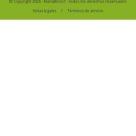
© Copyright 2026 - ManaBoosT - todos los derechos reservados
/
Notas legales
Términos de servicio