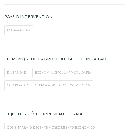
PAYS D'INTERVENTION
MADAGASCAR
ELÉMENT(S) DE L’AGROÉCOLOGIE SELON LA FAO
DIVERSIDAD
ECONOMÍA CIRCULAR Y SOLIDARIA
CO-CREACIÓN E INTERCAMBIO DE CONOCIMIENTOS
OBJECTIFS DÉVELOPPEMENT DURABLE
ODS 8 TRABAJO DECENTE Y CRECIMIENTO ECONÓMICO