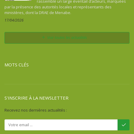
rassemblé un large éventail d’acteurs, marquées
Comores
par la présence des autorités locales et représentants des
Congo
ministères, dont la DRAE de Menabe.
Costa Rica
17/04/2026
Côte d'Ivoire
Cuba
Voir toutes les actualités
Djibouti
Égypte
Erythrée
MOTS CLÉS
Ethiopie
Fidji
France
Gabon
S'INSCRIRE À LA NEWSLETTER
Gambie
Ghana
Recevez nos dernières actualités :
Guadeloupe
Guatémala
Guinée