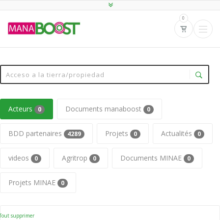
0
Acteurs
Documents manaboost
0
0
BDD partenaires
Projets
Actualités
4289
0
0
videos
Agritrop
Documents MINAE
0
0
0
Projets MINAE
0
Tout supprimer