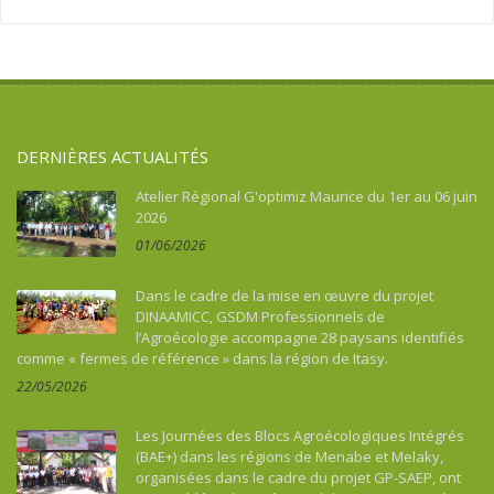
Argentine
Santé
Sport
Asie
Souveraineté alimentaire
Tourisme, culture, patrimoine
Asie du Sud-Est continentale
Sport
Asie du Sud-Est insulaire
Tourisme, culture, patrimoine
Australie
DERNIÈRES ACTUALITÉS
Bénin
Bhoutan
Atelier Régional G'optimiz Maurice du 1er au 06 juin
2026
Botswana
01/06/2026
Brésil
Burkina Faso
Dans le cadre de la mise en œuvre du projet
Burundi
DINAAMICC, GSDM Professionnels de
l’Agroécologie accompagne 28 paysans identifiés
Cambodge
comme « fermes de référence » dans la région de Itasy.
Cameroun
22/05/2026
Cap-vert
Caraïbes
Les Journées des Blocs Agroécologiques Intégrés
Chine
(BAE+) dans les régions de Menabe et Melaky,
organisées dans le cadre du projet GP-SAEP, ont
Colombie