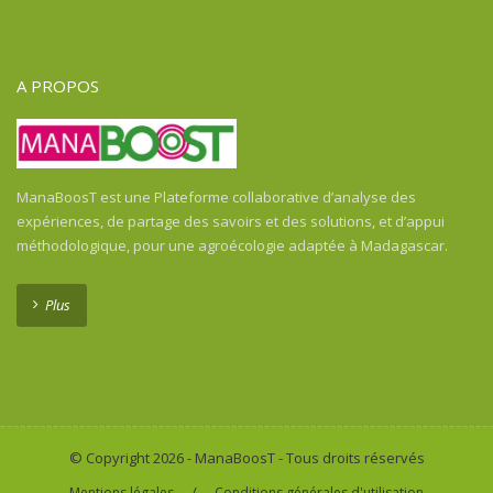
Guinée Équatoriale
Guinée-Bissau
Guyane Française
A PROPOS
Haïti
Honduras
Honduras
Inde
ManaBoosT est une Plateforme collaborative d’analyse des
Indonésie
expériences, de partage des savoirs et des solutions, et d’appui
Indonésie
méthodologique, pour une agroécologie adaptée à Madagascar.
Kenya
Laos
Plus
Libéria
Madagascar
Malawi
Mali
Maroc
© Copyright 2026 - ManaBoosT - Tous droits réservés
Martinica
/
Mentions légales
Conditions générales d'utilisation