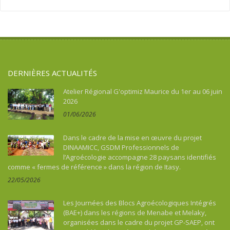
Argentine
Santé
Sport
Asie
Souveraineté alimentaire
Tourisme, culture, patrimoine
Asie du Sud-Est continentale
Sport
Asie du Sud-Est insulaire
Tourisme, culture, patrimoine
Australie
DERNIÈRES ACTUALITÉS
Bénin
Bhoutan
Atelier Régional G'optimiz Maurice du 1er au 06 juin
2026
Botswana
01/06/2026
Brésil
Burkina Faso
Dans le cadre de la mise en œuvre du projet
Burundi
DINAAMICC, GSDM Professionnels de
l’Agroécologie accompagne 28 paysans identifiés
Cambodge
comme « fermes de référence » dans la région de Itasy.
Cameroun
22/05/2026
Cap-vert
Caraïbes
Les Journées des Blocs Agroécologiques Intégrés
Chine
(BAE+) dans les régions de Menabe et Melaky,
organisées dans le cadre du projet GP-SAEP, ont
Colombie