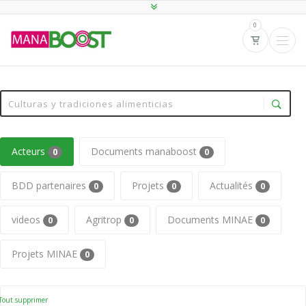
0
Acteurs
Documents manaboost
0
0
BDD partenaires
Projets
Actualités
0
0
0
videos
Agritrop
Documents MINAE
0
0
0
Projets MINAE
0
Tout supprimer