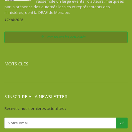
rassemblé un large éventail d’acteurs, marquées
Comores
par la présence des autorités locales et représentants des
Congo
ministères, dont la DRAE de Menabe.
Costa Rica
17/04/2026
Côte d'Ivoire
Cuba
Voir toutes les actualités
Djibouti
Égypte
Erythrée
MOTS CLÉS
Ethiopie
Fidji
France
Gabon
S'INSCRIRE À LA NEWSLETTER
Gambie
Ghana
Recevez nos dernières actualités :
Guadeloupe
Guatémala
Guinée