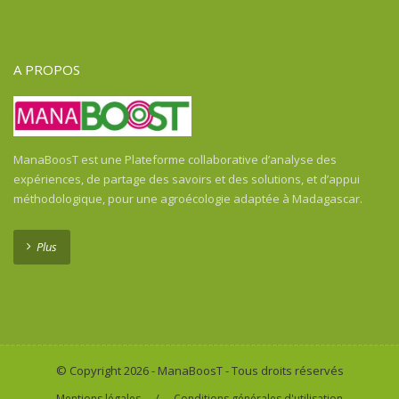
Guinée Équatoriale
Guinée-Bissau
Guyane Française
A PROPOS
Haïti
Honduras
Honduras
Inde
ManaBoosT est une Plateforme collaborative d’analyse des
Indonésie
expériences, de partage des savoirs et des solutions, et d’appui
Indonésie
méthodologique, pour une agroécologie adaptée à Madagascar.
Kenya
Laos
Plus
Libéria
Madagascar
Malawi
Mali
Maroc
© Copyright 2026 - ManaBoosT - Tous droits réservés
Martinica
/
Mentions légales
Conditions générales d'utilisation