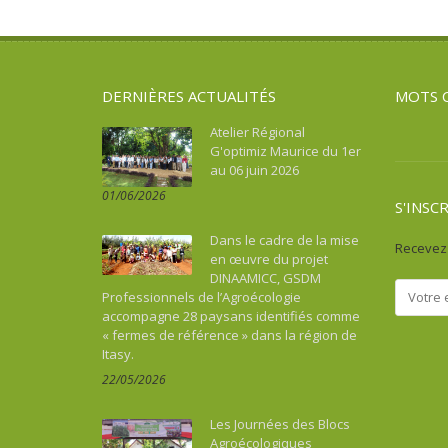
Asie
Souveraineté alimentaire
Tourisme, culture, patrimoine
Asie du Sud-Est continentale
Sport
Asie du Sud-Est insulaire
Tourisme, culture, patrimoine
DERNIÈRES ACTUALITÉS
MOTS 
Australie
Bénin
Atelier Régional
G'optimiz Maurice du 1er
Bhoutan
au 06 juin 2026
Botswana
01/06/2026
Brésil
S'INSC
Burkina Faso
Dans le cadre de la mise
Recevez 
Burundi
en œuvre du projet
DINAAMICC, GSDM
Cambodge
Professionnels de l’Agroécologie
Cameroun
accompagne 28 paysans identifiés comme
« fermes de référence » dans la région de
Cap-vert
Itasy.
Caraïbes
22/05/2026
Chine
Colombie
Les Journées des Blocs
Comores
Agroécologiques