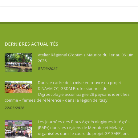
Argentine
Santé
Sport
Asie
Souveraineté alimentaire
Tourisme, culture, patrimoine
Asie du Sud-Est continentale
Sport
Asie du Sud-Est insulaire
Tourisme, culture, patrimoine
Australie
DERNIÈRES ACTUALITÉS
Bénin
Bhoutan
Atelier Régional G'optimiz Maurice du 1er au 06 juin
2026
Botswana
01/06/2026
Brésil
Burkina Faso
Dans le cadre de la mise en œuvre du projet
Burundi
DINAAMICC, GSDM Professionnels de
l’Agroécologie accompagne 28 paysans identifiés
Cambodge
comme « fermes de référence » dans la région de Itasy.
Cameroun
22/05/2026
Cap-vert
Caraïbes
Les Journées des Blocs Agroécologiques Intégrés
Chine
(BAE+) dans les régions de Menabe et Melaky,
organisées dans le cadre du projet GP-SAEP, ont
Colombie