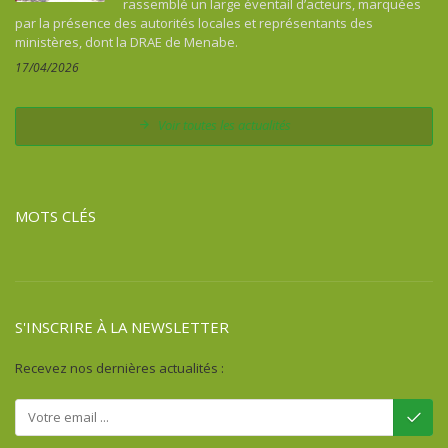
rassemblé un large éventail d’acteurs, marquées
Comores
par la présence des autorités locales et représentants des
Congo
ministères, dont la DRAE de Menabe.
Costa Rica
17/04/2026
Côte d'Ivoire
Cuba
Voir toutes les actualités
Djibouti
Égypte
Erythrée
MOTS CLÉS
Ethiopie
Fidji
France
Gabon
S'INSCRIRE À LA NEWSLETTER
Gambie
Ghana
Recevez nos dernières actualités :
Guadeloupe
Guatémala
Guinée