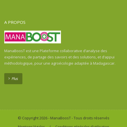
Guinée Équatoriale
Guinée-Bissau
Guyane Française
A PROPOS
Haïti
Honduras
Honduras
Inde
ManaBoosT est une Plateforme collaborative d’analyse des
Indonésie
expériences, de partage des savoirs et des solutions, et d’appui
Indonésie
méthodologique, pour une agroécologie adaptée à Madagascar.
Kenya
Laos
Plus
Libéria
Madagascar
Malawi
Mali
Maroc
© Copyright 2026 - ManaBoosT - Tous droits réservés
Martinica
/
Mentions légales
Conditions générales d'utilisation