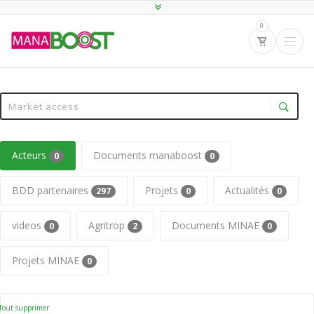
0
Acteurs
Documents manaboost
0
0
BDD partenaires
Projets
Actualités
297
0
0
videos
Agritrop
Documents MINAE
0
2
0
Projets MINAE
0
Tout supprimer