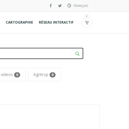
FRANÇAIS
English
0
CARTOGRAPHIE
RÉSEAU INTERACTIF
Spanish
videos
Agritrop
0
0