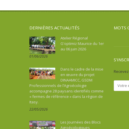
Asie
Souveraineté alimentaire
Tourisme, culture, patrimoine
Asie du Sud-Est continentale
Sport
Asie du Sud-Est insulaire
Tourisme, culture, patrimoine
DERNIÈRES ACTUALITÉS
MOTS 
Australie
Bénin
Atelier Régional
G'optimiz Maurice du 1er
Bhoutan
au 06 juin 2026
Botswana
01/06/2026
Brésil
S'INSC
Burkina Faso
Dans le cadre de la mise
Recevez 
Burundi
en œuvre du projet
DINAAMICC, GSDM
Cambodge
Professionnels de l’Agroécologie
Cameroun
accompagne 28 paysans identifiés comme
« fermes de référence » dans la région de
Cap-vert
Itasy.
Caraïbes
22/05/2026
Chine
Colombie
Les Journées des Blocs
Comores
Agroécologiques