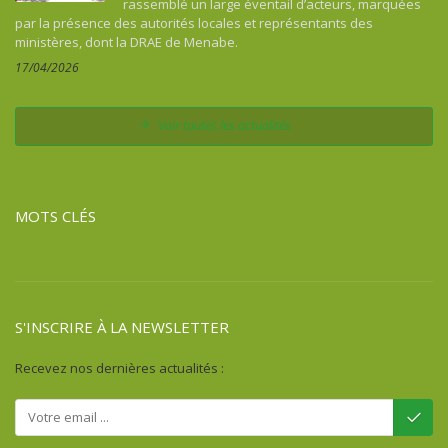
rassemblé un large éventail d’acteurs, marquées
Comores
par la présence des autorités locales et représentants des
Congo
ministères, dont la DRAE de Menabe.
Costa Rica
17/04/2026
Côte d'Ivoire
Cuba
Voir toutes les actualités
Djibouti
Égypte
Erythrée
MOTS CLÉS
Ethiopie
Fidji
France
Gabon
S'INSCRIRE À LA NEWSLETTER
Gambie
Ghana
Recevez nos dernières actualités :
Guadeloupe
Guatémala
Guinée