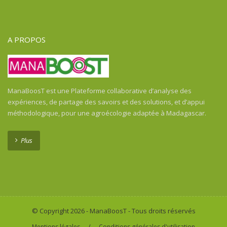
Guinée Équatoriale
Guinée-Bissau
Guyane Française
A PROPOS
Haïti
Honduras
Honduras
Inde
ManaBoosT est une Plateforme collaborative d’analyse des
Indonésie
expériences, de partage des savoirs et des solutions, et d’appui
Indonésie
méthodologique, pour une agroécologie adaptée à Madagascar.
Kenya
Laos
Plus
Libéria
Madagascar
Malawi
Mali
Maroc
© Copyright 2026 - ManaBoosT - Tous droits réservés
Martinica
/
Mentions légales
Conditions générales d'utilisation