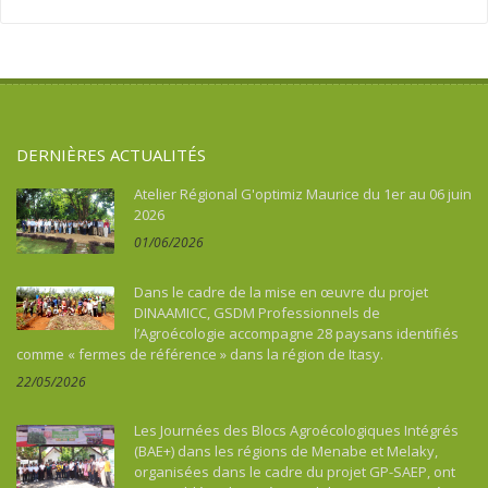
Argentine
Santé
Sport
Asie
Souveraineté alimentaire
Tourisme, culture, patrimoine
Asie du Sud-Est continentale
Sport
Asie du Sud-Est insulaire
Tourisme, culture, patrimoine
Australie
DERNIÈRES ACTUALITÉS
Bénin
Bhoutan
Atelier Régional G'optimiz Maurice du 1er au 06 juin
2026
Botswana
01/06/2026
Brésil
Burkina Faso
Dans le cadre de la mise en œuvre du projet
Burundi
DINAAMICC, GSDM Professionnels de
l’Agroécologie accompagne 28 paysans identifiés
Cambodge
comme « fermes de référence » dans la région de Itasy.
Cameroun
22/05/2026
Cap-vert
Caraïbes
Les Journées des Blocs Agroécologiques Intégrés
Chine
(BAE+) dans les régions de Menabe et Melaky,
organisées dans le cadre du projet GP-SAEP, ont
Colombie