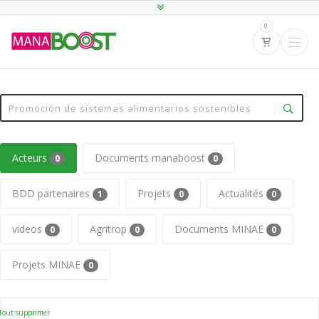
0
Acteurs
Documents manaboost
0
0
BDD partenaires
Projets
Actualités
1
0
0
videos
Agritrop
Documents MINAE
0
0
0
Projets MINAE
0
Tout supprimer