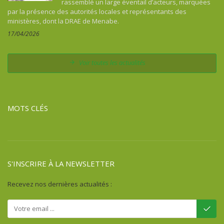
rassemblé un large éventail d’acteurs, marquées
Comores
par la présence des autorités locales et représentants des
Congo
ministères, dont la DRAE de Menabe.
Costa Rica
17/04/2026
Côte d'Ivoire
Cuba
Voir toutes les actualités
Djibouti
Égypte
Erythrée
MOTS CLÉS
Ethiopie
Fidji
France
Gabon
S'INSCRIRE À LA NEWSLETTER
Gambie
Ghana
Recevez nos dernières actualités :
Guadeloupe
Guatémala
Guinée