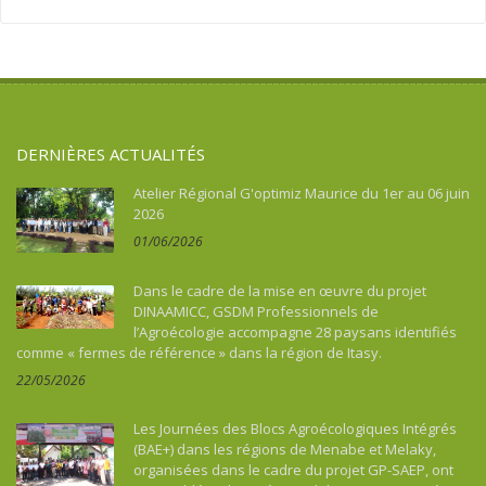
Argentine
Santé
Sport
Asie
Souveraineté alimentaire
Tourisme, culture, patrimoine
Asie du Sud-Est continentale
Sport
Asie du Sud-Est insulaire
Tourisme, culture, patrimoine
Australie
DERNIÈRES ACTUALITÉS
Bénin
Bhoutan
Atelier Régional G'optimiz Maurice du 1er au 06 juin
2026
Botswana
01/06/2026
Brésil
Burkina Faso
Dans le cadre de la mise en œuvre du projet
Burundi
DINAAMICC, GSDM Professionnels de
l’Agroécologie accompagne 28 paysans identifiés
Cambodge
comme « fermes de référence » dans la région de Itasy.
Cameroun
22/05/2026
Cap-vert
Caraïbes
Les Journées des Blocs Agroécologiques Intégrés
Chine
(BAE+) dans les régions de Menabe et Melaky,
organisées dans le cadre du projet GP-SAEP, ont
Colombie