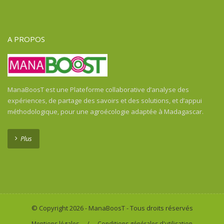
Guinée Équatoriale
Guinée-Bissau
Guyane Française
A PROPOS
Haïti
Honduras
Honduras
Inde
ManaBoosT est une Plateforme collaborative d’analyse des
Indonésie
expériences, de partage des savoirs et des solutions, et d’appui
Indonésie
méthodologique, pour une agroécologie adaptée à Madagascar.
Kenya
Laos
Plus
Libéria
Madagascar
Malawi
Mali
Maroc
© Copyright 2026 - ManaBoosT - Tous droits réservés
Martinica
/
Mentions légales
Conditions générales d'utilisation