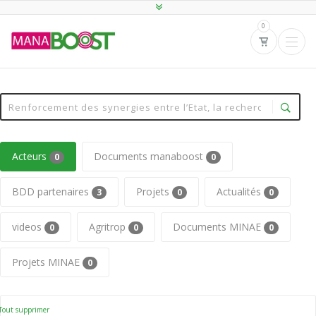
0
Acteurs
Documents manaboost
0
0
BDD partenaires
Projets
Actualités
3
0
0
videos
Agritrop
Documents MINAE
0
0
0
Projets MINAE
0
Tout supprimer