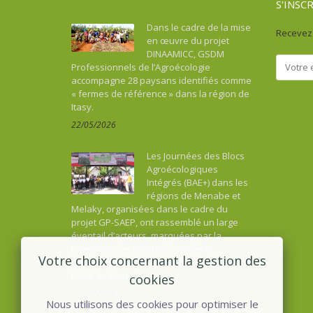
S'INSC
Dans le cadre de la mise
Recevez 
en œuvre du projet
DINAAMICC, GSDM
Professionnels de l’Agroécologie
accompagne 28 paysans identifiés comme
« fermes de référence » dans la région de
Itasy.
22/05/2026
Les Journées des Blocs
Agroécologiques
Intégrés (BAE+) dans les
régions de Menabe et
Melaky, organisées dans le cadre du
projet GP-SAEP, ont rassemblé un large
éventail d’acteurs, marquées par la
présence des autorités locales et
Votre choix concernant la gestion des
représentants des ministères, dont la
DRAE de Menabe.
cookies
17/04/2026
Nous utilisons des cookies pour optimiser le