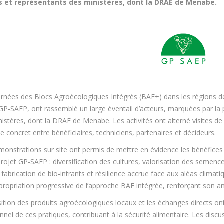
s et représentants des ministères, dont la DRAE de Menabe.
urnées des Blocs Agroécologiques Intégrés (BAE+) dans les régions d
GP-SAEP, ont rassemblé un large éventail d’acteurs, marquées par la 
istères, dont la DRAE de Menabe. Les activités ont alterné visites de te
e concret entre bénéficiaires, techniciens, partenaires et décideurs.
monstrations sur site ont permis de mettre en évidence les bénéfice
projet GP-SAEP : diversification des cultures, valorisation des semen
 fabrication de bio-intrants et résilience accrue face aux aléas clima
propriation progressive de l’approche BAE intégrée, renforçant son 
sition des produits agroécologiques locaux et les échanges directs o
onnel de ces pratiques, contribuant à la sécurité alimentaire. Les discu