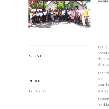
locale
Les Jo
projet 
MOTS CLÉS
des min
dialogu
Les dé
par le 
PUBLIÉ LE
pour la
une ap
17/04/2026
L’expo
nutriti