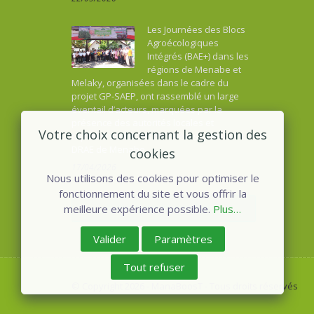
Les Journées des Blocs
Agroécologiques
Intégrés (BAE+) dans les
régions de Menabe et
Melaky, organisées dans le cadre du
projet GP-SAEP, ont rassemblé un large
éventail d’acteurs, marquées par la
présence des autorités locales et
Votre choix concernant la gestion des
représentants des ministères, dont la
DRAE de Menabe.
cookies
17/04/2026
Nous utilisons des cookies pour optimiser le
fonctionnement du site et vous offrir la
Voir toutes les actualités
meilleure expérience possible.
Plus…
Valider
Paramètres
Tout refuser
© Copyright 2026 - ManaBoosT - Tous droits réservés