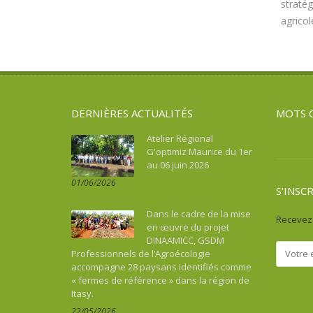
stratég
agricol
DERNIÈRES ACTUALITÉS
MOTS 
Atelier Régional
G'optimiz Maurice du 1er
au 06 juin 2026
01/06/2026
S'INSC
Dans le cadre de la mise
Recevez 
en œuvre du projet
DINAAMICC, GSDM
Professionnels de l’Agroécologie
accompagne 28 paysans identifiés comme
« fermes de référence » dans la région de
Itasy.
22/05/2026