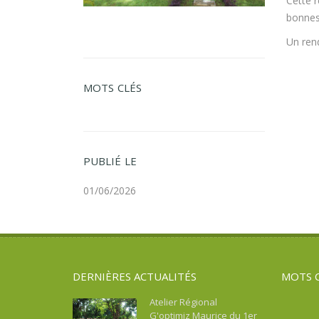
Cette r
bonnes 
Un rend
MOTS CLÉS
PUBLIÉ LE
01/06/2026
DERNIÈRES ACTUALITÉS
MOTS 
Atelier Régional
G'optimiz Maurice du 1er