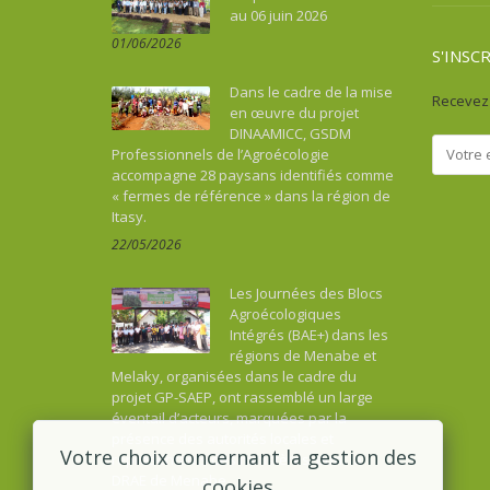
au 06 juin 2026
01/06/2026
S'INSC
Dans le cadre de la mise
Recevez 
en œuvre du projet
DINAAMICC, GSDM
Professionnels de l’Agroécologie
accompagne 28 paysans identifiés comme
« fermes de référence » dans la région de
Itasy.
22/05/2026
Les Journées des Blocs
Agroécologiques
Intégrés (BAE+) dans les
régions de Menabe et
Melaky, organisées dans le cadre du
projet GP-SAEP, ont rassemblé un large
éventail d’acteurs, marquées par la
présence des autorités locales et
Votre choix concernant la gestion des
représentants des ministères, dont la
DRAE de Menabe.
cookies