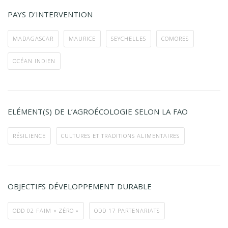
PAYS D'INTERVENTION
MADAGASCAR
MAURICE
SEYCHELLES
COMORES
OCÉAN INDIEN
ELÉMENT(S) DE L’AGROÉCOLOGIE SELON LA FAO
RÉSILIENCE
CULTURES ET TRADITIONS ALIMENTAIRES
OBJECTIFS DÉVELOPPEMENT DURABLE
ODD 02 FAIM « ZÉRO »
ODD 17 PARTENARIATS