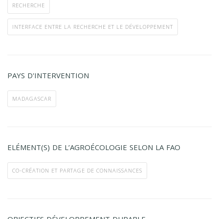
RECHERCHE
INTERFACE ENTRE LA RECHERCHE ET LE DÉVELOPPEMENT
PAYS D'INTERVENTION
MADAGASCAR
ELÉMENT(S) DE L’AGROÉCOLOGIE SELON LA FAO
CO-CRÉATION ET PARTAGE DE CONNAISSANCES
OBJECTIFS DÉVELOPPEMENT DURABLE