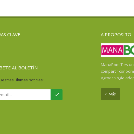
AS CLAVE
A PROPOSITO
ManaBoosT es una 
BETE AL BOLETÍN
compartir conocim
agroecología ada
uestras últimas noticias:
Más