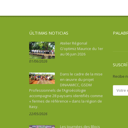
ÚLTIMAS NOTICIAS
PALABR
Atelier Régional
G'optimiz Maurice du 1er
au 06 juin 2026
01/06/2026
SUSCRÍ
Dans le cadre de la mise
Recibe n
en œuvre du projet
DINAAMICC, GSDM
Professionnels de l’Agroécologie
accompagne 28 paysans identifiés comme
« fermes de référence » dans la région de
Itasy.
22/05/2026
Les Journées des Blocs