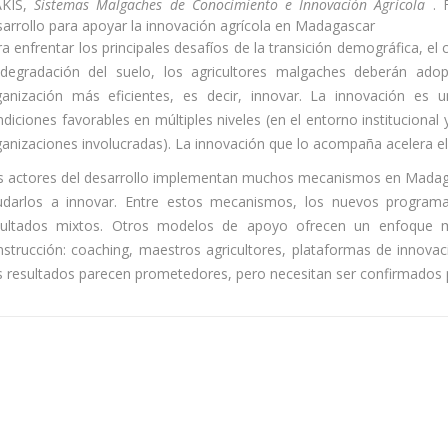
KIS,
Sistemas Malgaches de Conocimiento e Innovación Agrícola
. F
sarrollo para apoyar la innovación agrícola en Madagascar
a enfrentar los principales desafíos de la transición demográfica, el 
 degradación del suelo, los agricultores malgaches deberán ado
ganización más eficientes, es decir, innovar. La innovación es 
diciones favorables en múltiples niveles (en el entorno institucional 
anizaciones involucradas). La innovación que lo acompaña acelera el
s actores del desarrollo implementan muchos mecanismos en Madagasca
udarlos a innovar. Entre estos mecanismos, los nuevos programa
sultados mixtos. Otros modelos de apoyo ofrecen un enfoque 
nstrucción: coaching, maestros agricultores, plataformas de innovac
s resultados parecen prometedores, pero necesitan ser confirmados p