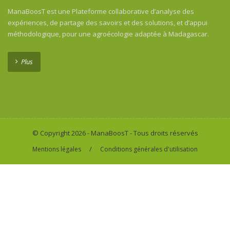
ManaBoosT est une Plateforme collaborative d’analyse des
expériences, de partage des savoirs et des solutions, et d’appui
méthodologique, pour une agroécologie adaptée à Madagascar.
Plus
© Copyright 2026 - ManaBoosT - Tous droits réservés
/
Mentions légales
Conditions générales d'utilisation